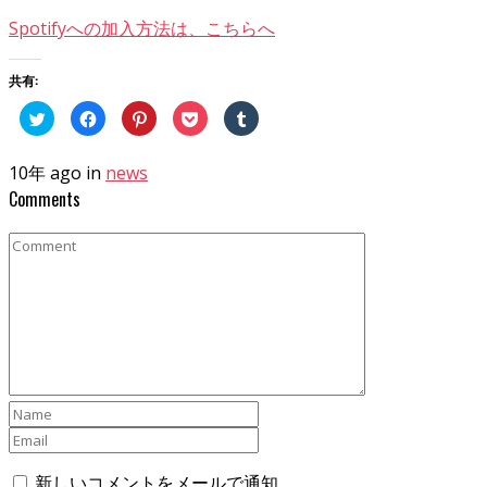
Spotifyへの加入方法は、こちらへ
共有:
ク
Facebook
ク
ク
ク
リ
で
リ
リ
リ
ッ
共
ッ
ッ
ッ
ク
有
ク
ク
ク
し
す
し
し
し
10年 ago in
news
て
る
て
て
て
Twitter
に
Pinterest
Pocket
Tumblr
Comments
で
は
で
で
で
共
ク
共
シ
共
有
リ
有
ェ
有
(新
ッ
(新
ア
(新
し
ク
し
(新
し
い
し
い
し
い
ウ
て
ウ
い
ウ
ィ
く
ィ
ウ
ィ
ン
だ
ン
ィ
ン
ド
さ
ド
ン
ド
ウ
い
ウ
ド
ウ
で
(新
で
ウ
で
開
し
開
で
開
き
い
き
開
き
ま
ウ
ま
き
ま
す)
ィ
す)
ま
す)
ン
す)
ド
ウ
で
開
新しいコメントをメールで通知
き