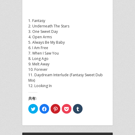
1. Fantasy
2. Underneath The Stars
3. One Sweet Day
4. Open Arms
5. Always Be My Baby
6. I Am Free
7. When I Saw You
8. Long Ago
9. Melt Away
10. Forever
11. Daydream Interlude (Fantasy Sweet Dub
Mix)
12. Looking In
共有:
ク
Facebook
ク
ク
ク
リ
で
リ
リ
リ
ッ
共
ッ
ッ
ッ
ク
有
ク
ク
ク
し
す
し
し
し
て
る
て
て
て
Twitter
に
Pinterest
Pocket
Tumblr
で
は
で
で
で