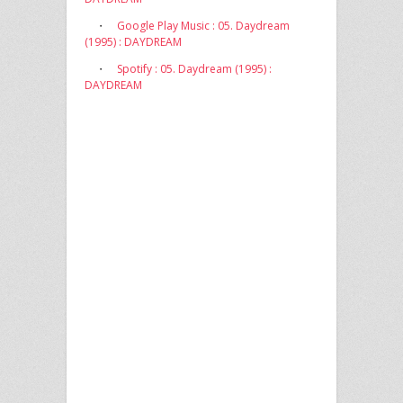
・
Google Play Music : 05. Daydream
(1995) : DAYDREAM
・
Spotify : 05. Daydream (1995) :
DAYDREAM