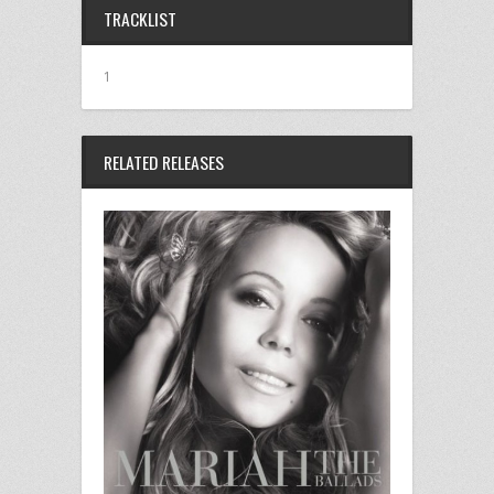
共
ク
共
シ
共
TRACKLIST
有
リ
有
ェ
有
(新
ッ
(新
ア
(新
し
ク
し
(新
し
い
し
い
し
い
ウ
て
ウ
い
ウ
1
ィ
く
ィ
ウ
ィ
ン
だ
ン
ィ
ン
ド
さ
ド
ン
ド
ウ
い
ウ
ド
ウ
で
(新
で
ウ
で
開
し
開
で
開
RELATED RELEASES
き
い
き
開
き
ま
ウ
ま
き
ま
す)
ィ
す)
ま
す)
ン
す)
ド
ウ
で
開
き
ま
す)