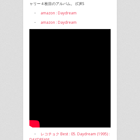
ャリー４枚目のアルバム。 (C)RS
・
amazon : Daydream
・
amazon : Daydream
・
レコチョク Best : 05. Daydream (1995) :
DAYDREAM